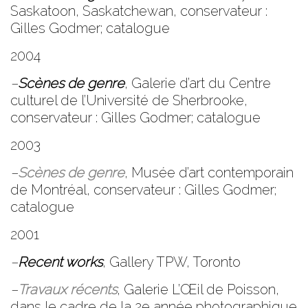
Saskatoon, Saskatchewan, conservateur :
Gilles Godmer; catalogue
2004
–
Scènes de genre
,
Galerie d’art du Centre
culturel de l’Université de Sherbrooke
,
conservateur : Gilles Godmer; catalogue
2003
–
Scènes de genre
,
Musée d’art contemporain
de Montréal
, conservateur : Gilles Godmer;
catalogue
2001
–
Recent works
,
Gallery TPW
, Toronto
–
Travaux récents
,
Galerie L’Œil de Poisson
,
dans le cadre de la 2e année photographique