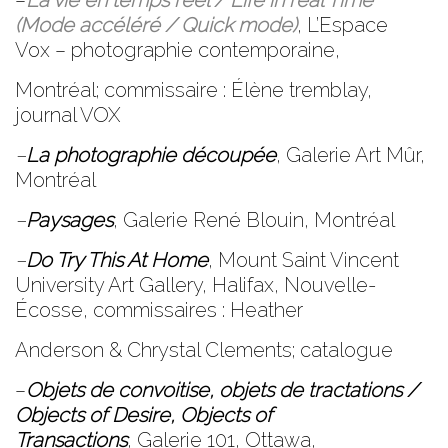
–
La vie en temps réel / Life in real Time
(Mode accéléré / Quick mode)
,
L’Espace
Vox
– photographie
contemporaine,
Montréal; commissaire : Élène tremblay,
journal VOX
–
La photographie découpée
,
Galerie Art Mûr
,
Montréal
–
Paysages
,
Galerie René Blouin
, Montréal
–
Do Try This At Home
,
Mount Saint Vincent
University Art Gallery
, Halifax, Nouvelle-
Écosse, commissaires : Heather
Anderson & Chrystal Clements; catalogue
–
Objets de convoitise, objets de tractations /
Objects of Desire, Objects of
Transactions
,
Galerie 101
, Ottawa,