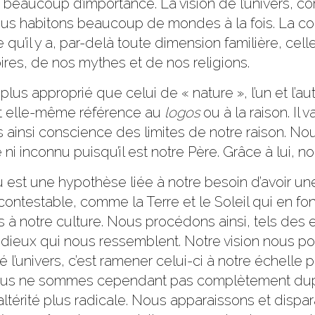
eaucoup d’importance. La vision de l’univers, com
us habitons beaucoup de mondes à la fois. La con
 qu’il y a, par-delà toute dimension familière, cel
oires, de nos mythes et de nos religions.
 plus approprié que celui de « nature », l’un et l’
fait elle-même référence au
logos
ou à la raison. Il 
 ainsi conscience des limites de notre raison. No
tre ni inconnu puisqu’il est notre Père. Grâce à lui,
u est une hypothèse liée à notre besoin d’avoir u
ontestable, comme la Terre et le Soleil qui en font 
 à notre culture. Nous procédons ainsi, tels des e
dieux qui nous ressemblent. Notre vision nous p
 l’univers, c’est ramener celui-ci à notre échelle 
us ne sommes cependant pas complètement dupes 
altérité plus radicale. Nous apparaissons et dispa