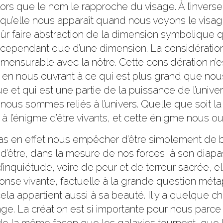
lors que le nom le rapproche du visage. À l’inverse
e qu’elle nous apparaît quand nous voyons le visag
sûr faire abstraction de la dimension symbolique
agit cependant que d’une dimension. La considération
mmensurable avec la nôtre. Cette considération n’e
fet en nous ouvrant à ce qui est plus grand que 
tue et qui est une partie de la puissance de l’un
ous sommes reliés à l’univers. Quelle que soit la 
 l’énigme d’être vivants, et cette énigme nous ouv
pas en effet nous empêcher d’être simplement de bo
 d’être, dans la mesure de nos forces, à son diapas
d’inquiétude, voire de peur et de terreur sacrée, el
onse vivante, factuelle à la grande question mét
 cela appartient aussi à sa beauté. Il y a quelque 
nge. La création est si importante pour nous parce 