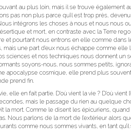
uvant au plus loin, mais il se trouve également au
yons pas non plus parce qu’il est trop près, devenu à
. Nous intégrons les choses à nous et nous nous ou
 désertique et mort, en contraste avec la Terre reg
utre et pourtant nous entrons en elle comme dan
, mais une part d’eux nous échappe comme elle 
os sciences et nos techniques nous donnent un sen
rformants soyons-nous, nous sommes petits, ignora
une apocalypse cosmique, elle prend plus souvent ce
de prend fin.
, elle en fait partie. D’où vient la vie ? D’où vient 
condes, mais le passage du rien au quelque chose
vit la mort. Comme le disent les épicuriens, quan
 Nous parlons de la mort de l’extérieur alors que c
ts comme nous sommes vivants, en tant qu’il s’