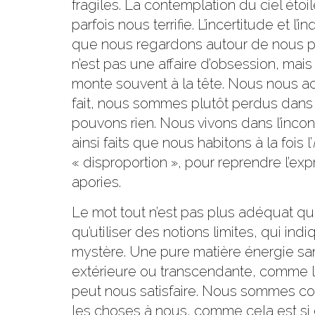
fragiles. La contemplation du ciel ét
parfois nous terrifie. L’incertitude et l
que nous regardons autour de nous p
n’est pas une affaire d’obsession, ma
monte souvent à la tête. Nous nous ac
fait, nous sommes plutôt perdus dans
pouvons rien. Nous vivons dans l’inc
ainsi faits que nous habitons à la fois l’
« disproportion », pour reprendre l’ex
apories.
Le mot tout n’est pas plus adéquat que 
qu’utiliser des notions limites, qui i
mystère. Une pure matière énergie sa
extérieure ou transcendante, comme l’
peut nous satisfaire. Nous sommes c
les choses à nous, comme cela est si 