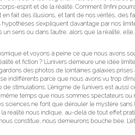
orps-esprit et de la réalité. Comment l’infini pourr
en fait des illusions, et tant de nos vérités, des
 hypothèses s’expliquent davantage par nos limite
 un sens ou dans l’autre, alors que la réalité, elle
cosmique et voyons à peine ce que nous avons s
éalité et fiction ? L’univers demeure une idée limit
dons des photos de lointaines galaxies prises à
sse indifférents parce que nous avons vu trop d’i
de stimulations. L’énigme de l’univers est aussi
e. En même temps que nous sommes spectateurs o
s sciences ne font que dérouler le mystère sans l
 réalité nous indique, au-delà de tout effet prat
i nous constitue, nous demeurons bouche bée. L’ét