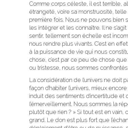
Comme corps céleste, il est terrible, a
étrangeté, voire sa monstruosité, tell
première fois. Nous ne pouvons bien 
les intégrer et les connaître. Il ne s’
sentir, tellement son échelle est inco
nous rendre plus vivants. C’est en ef
à la puissance de vie qui nous consti
chose, c’est par ce peu de chose que n
ou tristesse, nous sommes confrontés à
La considération de l’univers ne doit 
façon d’habiter l’univers, mieux encore
induit des sentiments d’incertitude et 
l’émerveillement. Nous sommes la rép
plutôt que rien ? » Si tout est en vain,
grand. Le don est plus fort que l’écha