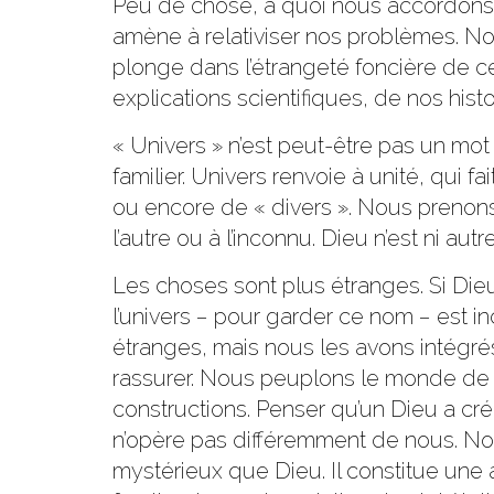
Peu de chose, à quoi nous accordons b
amène à relativiser nos problèmes. No
plonge dans l’étrangeté foncière de ce
explications scientifiques, de nos hist
« Univers » n’est peut-être pas un mot
familier. Univers renvoie à unité, qui 
ou encore de « divers ». Nous prenons
l’autre ou à l’inconnu. Dieu n’est ni au
Les choses sont plus étranges. Si Die
l’univers − pour garder ce nom − est inc
étranges, mais nous les avons intégrés
rassurer. Nous peuplons le monde de 
constructions. Penser qu’un Dieu a créé
n’opère pas différemment de nous. No
mystérieux que Dieu. Il constitue une 