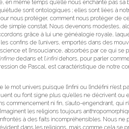
oilé, en même temps qu’elle nous enchante pas sa 
’inquiétude sont ontologiques ; elles sont liées à not
our nous protéger, comment nous protéger de ce
is de simple constat. Nous devenons modestes, a
cordons grâce à lui une généalogie royale, laquel
 les confins de l’univers, emportés dans des mou
onscience et l’insouciance, absorbés par ce qui 
infime
dedans et l’
infini
dehors, pour parler comme 
pression de Pascal, est caractéristique de notre c
le mot univers puisque l’infini ou l’indéfini n’est
ndiquent ou font signe plus qu’elles ne décrivent 
ns commencement ni fin, s’auto-engendrant, qui n
imaginent les religions toujours anthropomorphiqu
onfrontés à des faits incompréhensibles. Nous n
évident dans les religions, mais comme cela se p